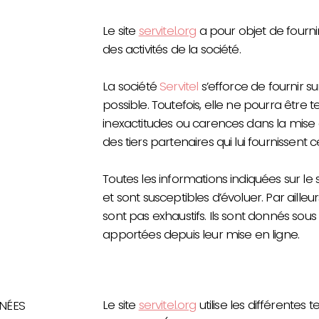
Le site
servitel.org
a pour objet de fourn
des activités de la société.
La société
Servitel
s’efforce de fournir su
possible. Toutefois, elle ne pourra être
inexactitudes ou carences dans la mise à j
des tiers partenaires qui lui fournissent 
Toutes les informations indiquées sur le 
et sont susceptibles d’évoluer. Par ailleu
sont pas exhaustifs. Ils sont donnés sou
apportées depuis leur mise en ligne.
Le site
servitel.org
utilise les différentes
NNÉES