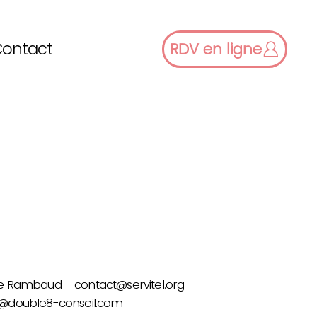
ontact
RDV en ligne
ine Rambaud –
contact@servitel.org
@double8-conseil.com