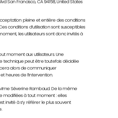
lvd San Francisco, CA 94158, United States
cceptation pleine et entière des conditions
Ces conditions d’utilisation sont susceptibles
ment, les utilisateurs sont donc invités à
out moment aux utilisateurs. Une
e technique peut être toutefois décidée
rcera alors de communiquer
et heures de l’intervention.
par Mme Séverine Rambaud. De la même
e modifiées à tout moment : elles
st invité à s’y référer le plus souvent
.