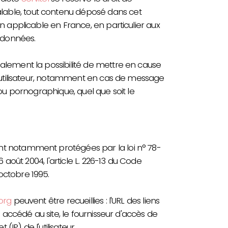
able, tout contenu déposé dans cet
on applicable en France, en particulier aux
s données.
galement la possibilité de mettre en cause
 l’utilisateur, notamment en cas de message
, ou pornographique, quel que soit le
nt notamment protégées par la loi n° 78-
 6 août 2004, l'article L. 226-13 du Code
octobre 1995.
.org
peuvent être recueillies : l'URL des liens
 a accédé au site, le fournisseur d'accès de
 (IP) de l'utilisateur.