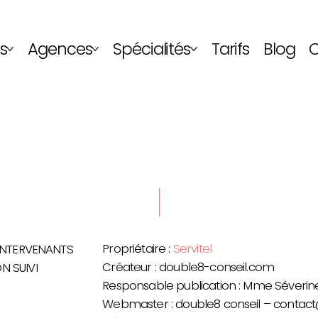
s
Agences
Spécialités
Tarifs
Blog
C
Propriétaire :
Servitel
 INTERVENANTS
Créateur : double8-conseil.com
N SUIVI
Responsable publication : Mme Séver
Webmaster : double8 conseil –
contact