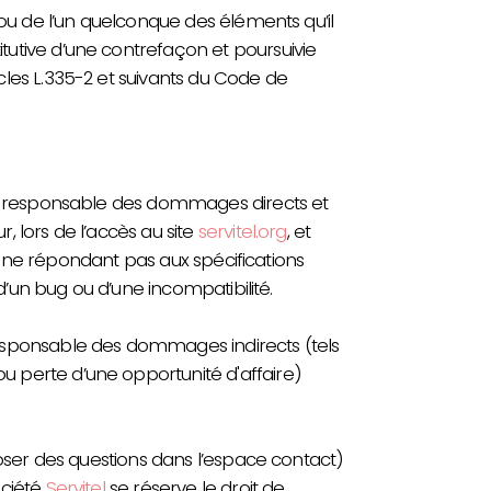
 ou de l’un quelconque des éléments qu’il
utive d’une contrefaçon et poursuivie
les L.335-2 et suivants du Code de
 responsable des dommages directs et
ur, lors de l’accès au site
servitel.org
, et
iel ne répondant pas aux spécifications
 d’un bug ou d’une incompatibilité.
esponsable des dommages indirects (tels
 perte d’une opportunité d'affaire)
poser des questions dans l’espace contact)
société
Servitel
se réserve le droit de