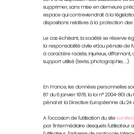
supprimer, sans mise en demeure préal
espace qui contreviendrait à la législati
dispositions relatives à la protection de
Le cas échéant, la société se réserve é
la responsabilité civile et|ou pénale de
à caractère raciste, injurieux, diffamant
support utilisé (texte, photographie, …).
En France, les données personnelles so
87 du 6 janvier 1978, la loi n° 2004-801 du
pénal et la Directive Européenne du 24 
A l'occasion de l'utilisation du site
servitel
par l'intermédiaire desquels l'utilisateur
l'utilisateur, l'adresse de protocole Internet