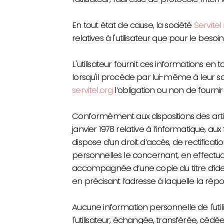
En tout état de cause, la société
Servitel
relatives à l'utilisateur que pour le besoi
L'utilisateur fournit ces informations 
lorsqu'il procède par lui-même à leur saisie
servitel.org
l’obligation ou non de fournir
Conformément aux dispositions des articl
janvier 1978 relative à l’informatique, aux f
dispose d’un droit d’accès, de rectificat
personnelles le concernant, en effectu
accompagnée d’une copie du titre d’ident
en précisant l’adresse à laquelle la rép
Aucune information personnelle de l'utilis
l'utilisateur, échangée, transférée, cé