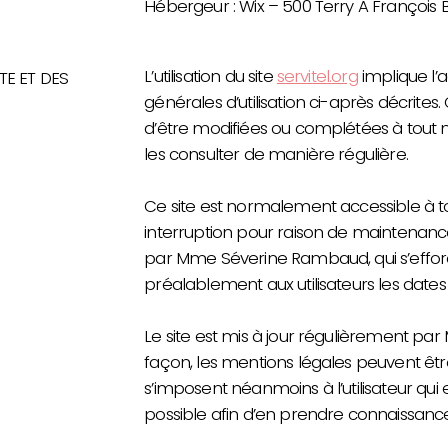
Hébergeur : Wix – 500 Terry A François B
L’utilisation du site
servitel.org
implique l’a
TE ET DES
générales d’utilisation ci-après décrites. 
d’être modifiées ou complétées à tout mo
les consulter de manière régulière.
Ce site est normalement accessible à t
interruption pour raison de maintenanc
par Mme Séverine Rambaud, qui s’effo
préalablement aux utilisateurs les dates 
Le site est mis à jour régulièrement 
façon, les mentions légales peuvent êtr
s’imposent néanmoins à l’utilisateur qui e
possible afin d’en prendre connaissance